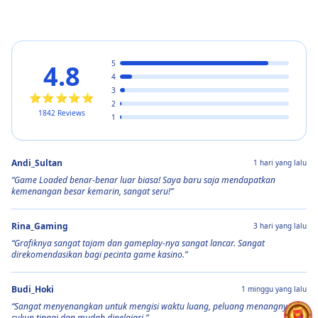
5
4.8
4
3
⭐⭐⭐⭐⭐
2
1842 Reviews
1
Andi_Sultan
1 hari yang lalu
“Game Loaded benar-benar luar biasa! Saya baru saja mendapatkan
kemenangan besar kemarin, sangat seru!”
Rina_Gaming
3 hari yang lalu
“Grafiknya sangat tajam dan gameplay-nya sangat lancar. Sangat
direkomendasikan bagi pecinta game kasino.”
Budi_Hoki
1 minggu yang lalu
“Sangat menyenangkan untuk mengisi waktu luang, peluang menangnya
cukup tinggi dan mudah dipelajari.”