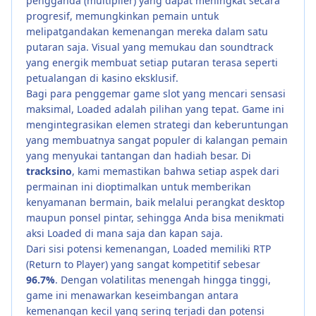
pengganda (multiplier) yang dapat meningkat secara
progresif, memungkinkan pemain untuk
melipatgandakan kemenangan mereka dalam satu
putaran saja. Visual yang memukau dan soundtrack
yang energik membuat setiap putaran terasa seperti
petualangan di kasino eksklusif.
Bagi para penggemar game slot yang mencari sensasi
maksimal, Loaded adalah pilihan yang tepat. Game ini
mengintegrasikan elemen strategi dan keberuntungan
yang membuatnya sangat populer di kalangan pemain
yang menyukai tantangan dan hadiah besar. Di
tracksino
, kami memastikan bahwa setiap aspek dari
permainan ini dioptimalkan untuk memberikan
kenyamanan bermain, baik melalui perangkat desktop
maupun ponsel pintar, sehingga Anda bisa menikmati
aksi Loaded di mana saja dan kapan saja.
Dari sisi potensi kemenangan, Loaded memiliki RTP
(Return to Player) yang sangat kompetitif sebesar
96.7%
. Dengan volatilitas menengah hingga tinggi,
game ini menawarkan keseimbangan antara
kemenangan kecil yang sering terjadi dan potensi