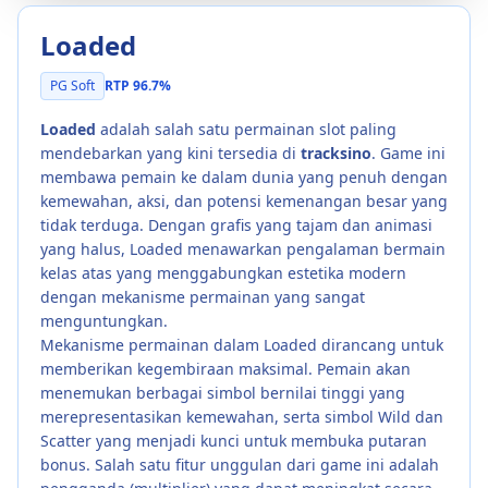
▶
Loaded
PG Soft
RTP 96.7%
Loaded
adalah salah satu permainan slot paling
mendebarkan yang kini tersedia di
tracksino
. Game ini
membawa pemain ke dalam dunia yang penuh dengan
kemewahan, aksi, dan potensi kemenangan besar yang
tidak terduga. Dengan grafis yang tajam dan animasi
yang halus, Loaded menawarkan pengalaman bermain
kelas atas yang menggabungkan estetika modern
dengan mekanisme permainan yang sangat
menguntungkan.
Mekanisme permainan dalam Loaded dirancang untuk
memberikan kegembiraan maksimal. Pemain akan
menemukan berbagai simbol bernilai tinggi yang
merepresentasikan kemewahan, serta simbol Wild dan
Scatter yang menjadi kunci untuk membuka putaran
bonus. Salah satu fitur unggulan dari game ini adalah