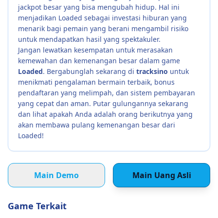
jackpot besar yang bisa mengubah hidup. Hal ini
menjadikan Loaded sebagai investasi hiburan yang
menarik bagi pemain yang berani mengambil risiko
untuk mendapatkan hasil yang spektakuler.
Jangan lewatkan kesempatan untuk merasakan
kemewahan dan kemenangan besar dalam game
Loaded
. Bergabunglah sekarang di
tracksino
untuk
menikmati pengalaman bermain terbaik, bonus
pendaftaran yang melimpah, dan sistem pembayaran
yang cepat dan aman. Putar gulungannya sekarang
dan lihat apakah Anda adalah orang berikutnya yang
akan membawa pulang kemenangan besar dari
Loaded!
Main Demo
Main Uang Asli
Game Terkait