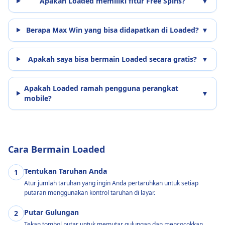
Apakah Loaded memiliki fitur Free Spins?
▼
Berapa Max Win yang bisa didapatkan di Loaded?
▼
Apakah saya bisa bermain Loaded secara gratis?
▼
Apakah Loaded ramah pengguna perangkat
▼
mobile?
Cara Bermain Loaded
Tentukan Taruhan Anda
1
Atur jumlah taruhan yang ingin Anda pertaruhkan untuk setiap
putaran menggunakan kontrol taruhan di layar.
Putar Gulungan
2
Tekan tombol putar untuk memutar gulungan dan mencocokkan