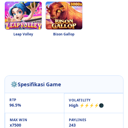
Leap Volley
Bison Gallop
⚙️
Spesifikasi Game
RTP
VOLATILITY
96.5%
High ⚡⚡⚡⚡🌑
MAX WIN
PAYLINES
x7500
243