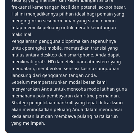
sedang yang memberikan keseimbangan antara
frekuensi kemenangan kecil dan potensi jackpot besar.
Hal ini menjadikannya pilihan ideal bagi pemain yang
menginginkan sesi permainan yang stabil namun
tetap memiliki peluang untuk meraih keuntungan
maksimal.
Pengalaman pengguna dioptimalkan sepenuhnya
untuk perangkat mobile, memastikan transisi yang
mulus antara desktop dan smartphone. Anda dapat
menikmati grafis HD dan efek suara atmosferik yang
mendalam, memberikan sensasi kasino sungguhan
langsung dari genggaman tangan Anda.
Sebelum mempertaruhkan modal besar, kami
menyarankan Anda untuk mencoba mode latihan guna
memahami pola pembayaran dan ritme permainan.
Strategi pengelolaan bankroll yang tepat di tracksino
akan meningkatkan peluang Anda dalam menguasai
kedalaman laut dan membawa pulang harta karun
yang melimpah.