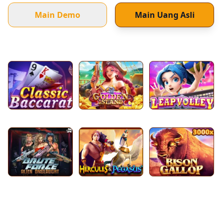
Main Demo
Main Uang Asli
Game Serupa Lainnya
Classic Baccarat
Golden Island
Leap Volley
Brute Force_ Alien Onslaught
Hercules And Pegasus
Bison Gallop