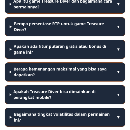
Apa itu game Treasure Diver dan bagaimana cara
▼
bermainnya?
Berapa persentase RTP untuk game Treasure
▼
Diver?
Apakah ada fitur putaran gratis atau bonus di
▼
game ini?
Berapa kemenangan maksimal yang bisa saya
▼
dapatkan?
Apakah Treasure Diver bisa dimainkan di
▼
perangkat mobile?
Bagaimana tingkat volatilitas dalam permainan
▼
ini?