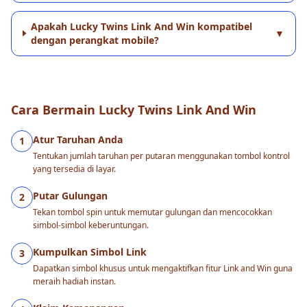
Apakah Lucky Twins Link And Win kompatibel
▼
dengan perangkat mobile?
Cara Bermain Lucky Twins Link And Win
Atur Taruhan Anda
1
Tentukan jumlah taruhan per putaran menggunakan tombol kontrol
yang tersedia di layar.
Putar Gulungan
2
Tekan tombol spin untuk memutar gulungan dan mencocokkan
simbol-simbol keberuntungan.
Kumpulkan Simbol Link
3
Dapatkan simbol khusus untuk mengaktifkan fitur Link and Win guna
meraih hadiah instan.