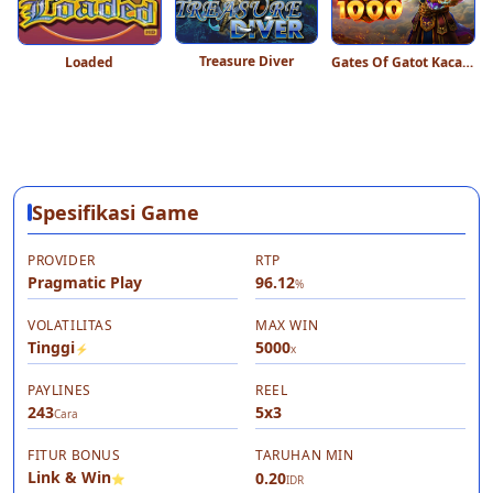
Treasure Diver
Loaded
Gates Of Gatot Kaca 1000
Spesifikasi Game
PROVIDER
RTP
Pragmatic Play
96.12
%
VOLATILITAS
MAX WIN
Tinggi
5000
⚡
x
PAYLINES
REEL
243
5x3
Cara
FITUR BONUS
TARUHAN MIN
Link & Win
0.20
⭐
IDR