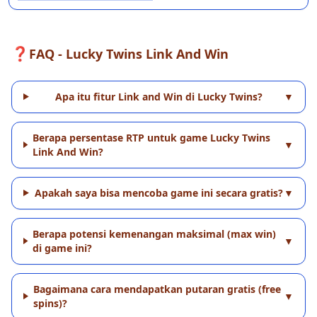
❓
FAQ - Lucky Twins Link And Win
Apa itu fitur Link and Win di Lucky Twins?
▼
Berapa persentase RTP untuk game Lucky Twins
▼
Link And Win?
Apakah saya bisa mencoba game ini secara gratis?
▼
Berapa potensi kemenangan maksimal (max win)
▼
di game ini?
Bagaimana cara mendapatkan putaran gratis (free
▼
spins)?